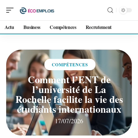
Actu
Business
Compétences
Recrutement
COMPÉTENCES
Comment l’ENT de
l’université de La
Rochelle facilite la vie des
étudiants internationaux
17/07/2026