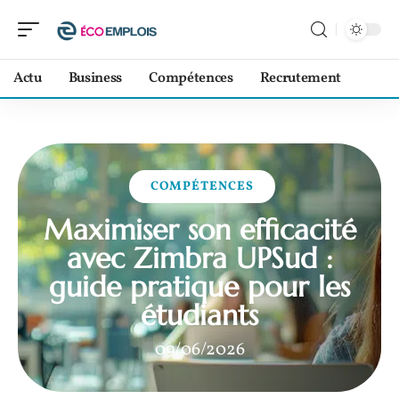
Actu
Business
Compétences
Recrutement
COMPÉTENCES
Maximiser son efficacité
avec Zimbra UPSud :
guide pratique pour les
étudiants
09/06/2026