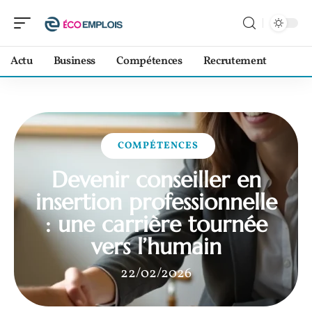
Actu
Business
Compétences
Recrutement
COMPÉTENCES
Devenir conseiller en
insertion professionnelle
: une carrière tournée
vers l’humain
22/02/2026