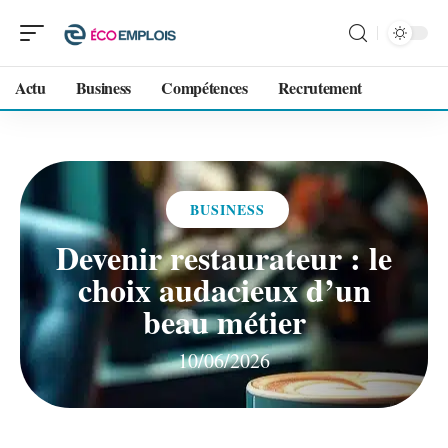
Actu
Business
Compétences
Recrutement
BUSINESS
Devenir restaurateur : le
choix audacieux d’un
beau métier
10/06/2026