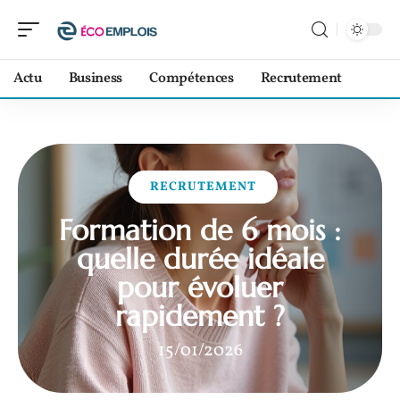
Actu
Business
Compétences
Recrutement
RECRUTEMENT
Formation de 6 mois :
quelle durée idéale
pour évoluer
rapidement ?
15/01/2026