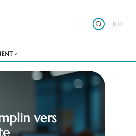
MENT
mplin vers
te