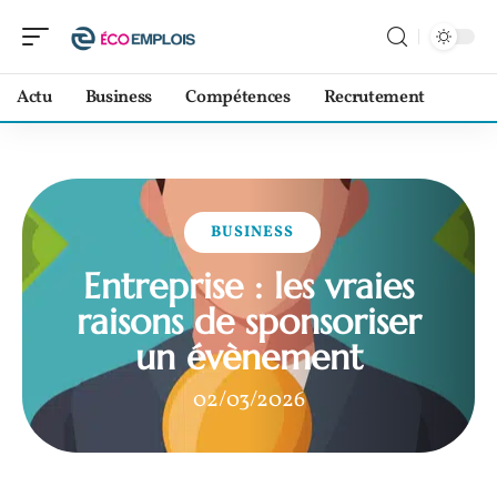
Actu
Business
Compétences
Recrutement
BUSINESS
Entreprise : les vraies
raisons de sponsoriser
un évènement
02/03/2026