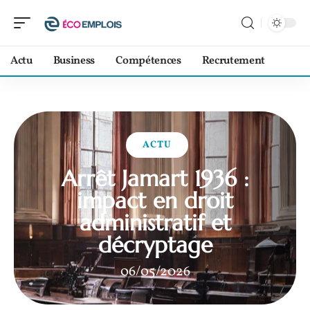
Actu
Business
Compétences
Recrutement
ACTU
Arrêt Jamart 1936 :
impact en droit
administratif et
décryptage
06/05/2026