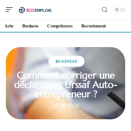
Actu
Business
Compétences
Recrutement
BUSINESS
Comment corriger une
déclaration Urssaf Auto-
entrepreneur ?
15/05/2026